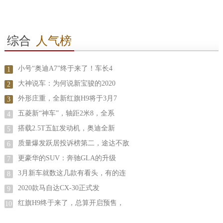
综合
人气榜
小号“奥迪A7”终于来了！车长4
1
大神说车：为何说新宝骏的2020
2
外形庄重，全新红旗H9将于3月7
3
五菱新“神车”，轴距2米8，全系
4
搭载2.5T五缸发动机，奥迪全新
5
质量爆发跃居投诉榜第二，途达不敌
6
更豪华的SUV：奔驰GLA的升级
7
3月新车就数这几款有看头，有的连
8
2020款马自达CX-30正式发
9
红旗H9终于来了，总算开启预售，
10