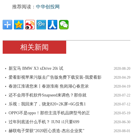
推荐阅读：
中华创投网
相关新闻
新宝马 BMW X3 xDrive 20i 试
2020-08-20
爱看影视苹果污版去广告版免费下载安装-我爱看影
2020-04-29
春游江淮请您来丨春游淮南 焦岗湖心春意浓
2020-04-19
还不会用手机软件Snapseed来调色？那你就
2020-07-22
乐视：我回来了，骁龙820+2K屏+6G仅售1
2020-07-12
OPPO不是oppo！那些主流手机品牌型号的正
2020-05-19
过年到底送什么手机？ IUNI i1只要699
2020-06-30
赫联电子荣获“2020匠心质造-杰出企业奖”
2020-08-01