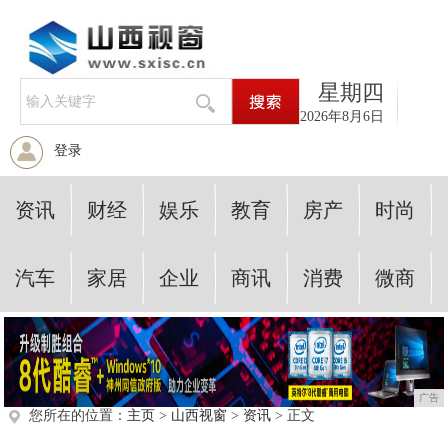
星期四
2026年8月6日
登录
资讯
财经
娱乐
教育
房产
时尚
汽车
家居
企业
商讯
消费
微商
广告
您所在的位置：
主页
>
山西视窗
>
资讯
> 正文