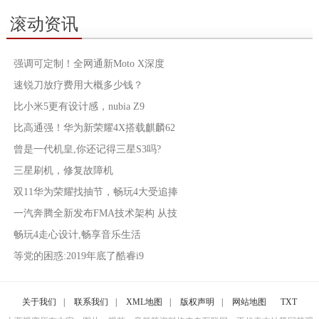
滚动资讯
强调可定制！全网通新Moto X深度
速锐刀放疗费用大概多少钱？
比小米5更有设计感，nubia Z9
比高通强！华为新荣耀4X搭载麒麟62
曾是一代机皇,你还记得三星S3吗?
三星刷机，修复故障机
双11华为荣耀找抽节，畅玩4大受追捧
一汽奔腾全新发布FMA技术架构 从技
畅玩4走心设计,畅享音乐生活
等党的困惑:2019年底了酷睿i9
关于我们
|
联系我们
|
XML地图
|
版权声明
|
网站地图
TXT