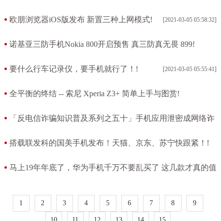
要拍个照!
欧朋浏览器iOS版发布 新置三种上网模式!
[2021-03-05 05:58:32]
[2021-03-05 06:17:11]
诺基亚三防手机Nokia 800开启预售 真三防真无畏 899!
[2021-03-05 05:58:18]
要什么行车记录仪，要手机就行了！!
[2021-03-05 05:55:41]
全平衡的终结 -- 索尼 Xperia Z3+ 简单上手与图赏!
[2021-03-05 05:21:03]
「反电信诈骗知识普及系列之五十」手机应用泄密成网络诈
骗的主要源头!
搭载联发科的国美手机发布！天猫、京东、苏宁快跟紧！!
[2021-03-05 04:59:17]
[2021-03-05 04:58:02]
马上19年年底了，华为手机千万不要乱买了 这几款才真的值
得入手!
[2021-03-05 04:34:21]
1
2
3
4
5
6
7
8
9
10
11
12
13
14
15