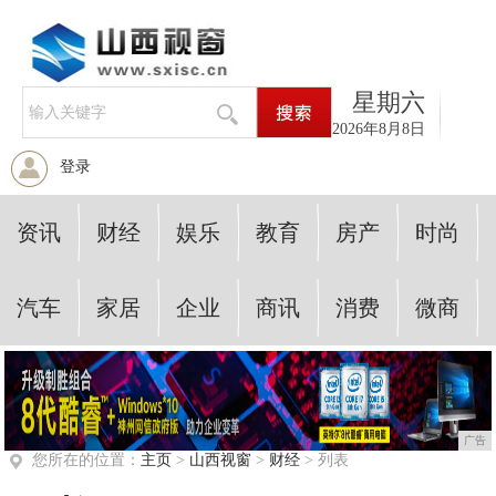
星期六
2026年8月8日
登录
资讯
财经
娱乐
教育
房产
时尚
汽车
家居
企业
商讯
消费
微商
广告
您所在的位置：
主页
>
山西视窗
>
财经
> 列表