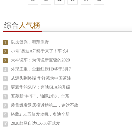
综合
人气榜
以技促兴，翱翔沃野
1
小号“奥迪A7”终于来了！车长4
2
大神说车：为何说新宝骏的2020
3
外形庄重，全新红旗H9将于3月7
4
从源头到终端 华祥苑为中国茶注
5
更豪华的SUV：奔驰GLA的升级
6
五菱新“神车”，轴距2米8，全系
7
质量爆发跃居投诉榜第二，途达不敌
8
搭载2.5T五缸发动机，奥迪全新
9
2020款马自达CX-30正式发
10