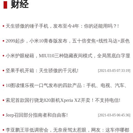
财经
天生骄傲的锤子手机，发布至今4年：你的还能用吗？!
[2021-03-05 12:14:10]
2099起步，小米10青春版发布，五十倍变焦+线性马达+原色
屏！!
小米护眼秘籍，MIUI10三种隐藏夜间模式，全局黑底白字显
[2021-03-05 08:37:24]
示!
坚果手机开箱：天生骄傲的千元机!
[2021-03-05 07:33:19]
[2021-03-05 07:51:45]
10图读懂乐视一口气发布的四款产品：手机、电视、汽车、
VR!
索尼首款国行骁龙820新机Xperia XZ开卖！不支持电信!
[2021-03-05 07:29:13]
[2021-03-05 07:02:53]
Jeep召回部分指南者和自由客!
[2021-03-05 06:45:36]
李亚鹏王菲低调密会，无奈座驾太惹眼，网友：这车停哪都