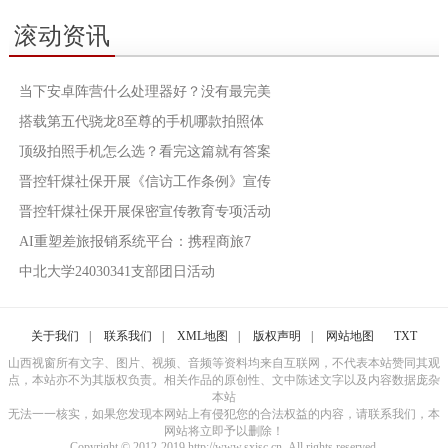
滚动资讯
当下安卓阵营什么处理器好？没有最完美
搭载第五代骁龙8至尊的手机哪款拍照体
顶级拍照手机怎么选？看完这篇就有答案
晋控轩煤社保开展《信访工作条例》宣传
晋控轩煤社保开展保密宣传教育专项活动
AI重塑差旅报销系统平台：携程商旅7
中北大学24030341支部团日活动
关于我们
|
联系我们
|
XML地图
|
版权声明
|
网站地图
TXT
山西视窗所有文字、图片、视频、音频等资料均来自互联网，不代表本站赞同其观
点，本站亦不为其版权负责。相关作品的原创性、文中陈述文字以及内容数据庞杂
本站
无法一一核实，如果您发现本网站上有侵犯您的合法权益的内容，请联系我们，本
网站将立即予以删除！
Copyright © 2012-2019 http://www.sxisc.cn, All rights reserved.