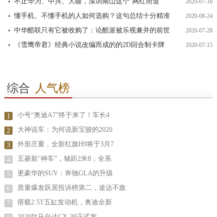
不止华为、中兴、大疆，深圳南山这个“网红街道”
2020-07-16
懂手机、不懂手机的人如何选购？这句总结十分精准
2020-08-24
中华酷联只有它被收购了：论酷派被乐视兼并的前世
2020-07-28
《雪鹰帝君》经典小说改编而成的的2D回合制卡牌
2020-07-15
综合
人气榜
小号“奥迪A7”终于来了！车长4
1
大神说车：为何说新宝骏的2020
2
外形庄重，全新红旗H9将于3月7
3
五菱新“神车”，轴距2米8，全系
4
更豪华的SUV：奔驰GLA的升级
5
质量爆发跃居投诉榜第二，途达不敌
6
搭载2.5T五缸发动机，奥迪全新
7
2020款马自达CX-30正式发