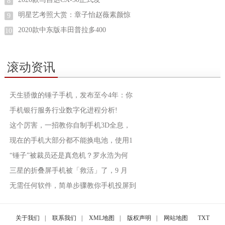
8
明星艺考照大赏：章子怡赵薇素颜惊
9
2020款中东版丰田普拉多400
10
滚动资讯
天生骄傲的锤子手机，发布至今4年：你
手机银行服务行业数字化进程分析!
这个厉害，一招教你自制手机3D全息，
现在的手机大部分都不能换电池，使用1
“锤子”被裁员还是真危机？罗永浩为何
三星的折叠屏手机被「救活」了，9 月
无需任何软件，简单步骤教你手机投屏到
关于我们
|
联系我们
|
XML地图
|
版权声明
|
网站地图
TXT