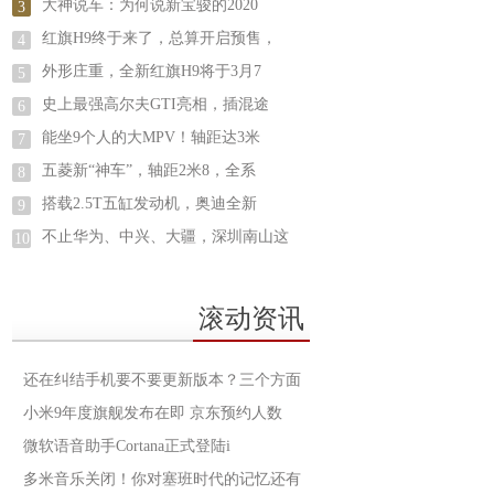
大神说车：为何说新宝骏的2020
3
红旗H9终于来了，总算开启预售，
4
外形庄重，全新红旗H9将于3月7
5
史上最强高尔夫GTI亮相，插混途
6
能坐9个人的大MPV！轴距达3米
7
五菱新“神车”，轴距2米8，全系
8
搭载2.5T五缸发动机，奥迪全新
9
不止华为、中兴、大疆，深圳南山这
10
滚动资讯
还在纠结手机要不要更新版本？三个方面
小米9年度旗舰发布在即 京东预约人数
微软语音助手Cortana正式登陆i
多米音乐关闭！你对塞班时代的记忆还有