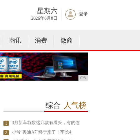
星期六
登录
2026年8月8日
商讯
消费
微商
广告
综合
人气榜
3月新车就数这几款有看头，有的连
1
小号“奥迪A7”终于来了！车长4
2