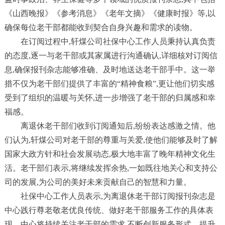
《山西晚报》《参考消息》《老年文摘》《健康时报》等,以
确保每位老干部都能收到契合自身兴趣和需求的读物。
在订阅过程中,轩煤公司社保中心工作人员秉持认真负责
的态度,逐一与老干部或其家属进行沟通确认,详细核对订阅信
息,确保报刊杂志能够准确、及时地送达老干部手中。这一举
措不仅为老干部们提供了丰富的“精神食粮”,更让他们切实感
受到了组织的温暖与关怀,进一步增强了老干部的归属感和幸
福感。
离退休老干部们收到订阅通知后,纷纷表达感激之情。他
们认为,轩煤公司对老干部的尊重与关爱,使他们能够及时了解
国家大政方针和社会发展动态,极大地丰富了晚年精神文化生
活。老干部们表示,将继续发挥余热,一如既往地关心和支持公
司的发展,为公司的美好未来贡献自己的智慧和力量。
社保中心工作人员表示,为离退休老干部订阅报刊杂志是
中心践行尊老敬老优良传统、做好老干部服务工作的具体表
现。中心将持续关注老干部的需求,不断创新服务形式、提升