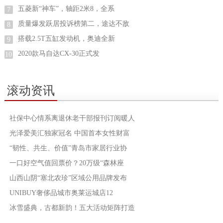
五菱新“神车”，轴距2米8，全系
7
质量爆发跃居投诉榜第二，途达不敌
8
搭载2.5T五缸发动机，奥迪全新
9
2020款马自达CX-30正式发
10
滚动资讯
社保中心情系离退休老干部报刊订阅暖人
光泽爱美汇独家冠名 中国首本女性财富
“韧性、共生、价值”青岛市家居行业协
一口好空气值回票价？20万级“森林座
山西山阴“塞北农珍”区域公用品牌发布
UNIBUY奢侈品城市奥莱运城店12
冰雪盛典，古都新韵！五大活动矩阵打造