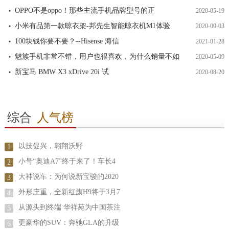
OPPO不是oppo！那些主流手机品牌型号的正
2020-05-19
小米有品第一款晾衣架-邦先生智能晾衣机M1体验
2020-09-03
100块钱你要不要？--Hisense 海信
2021-01-28
魅族手机非常不错，用户也很喜欢，为什么销量不如
2020-05-09
新宝马 BMW X3 xDrive 20i 试
2020-08-20
综合
人气榜
以技促兴，翱翔沃野
1
小号“奥迪A7”终于来了！车长4
2
大神说车：为何说新宝骏的2020
3
外形庄重，全新红旗H9将于3月7
4
从源头到终端 华祥苑为中国茶注
5
更豪华的SUV：奔驰GLA的升级
6