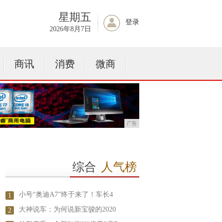
星期五
登录
2026年8月7日
商讯
消费
微商
广告
综合
人气榜
小号“奥迪A7”终于来了！车长4
1
大神说车：为何说新宝骏的2020
2