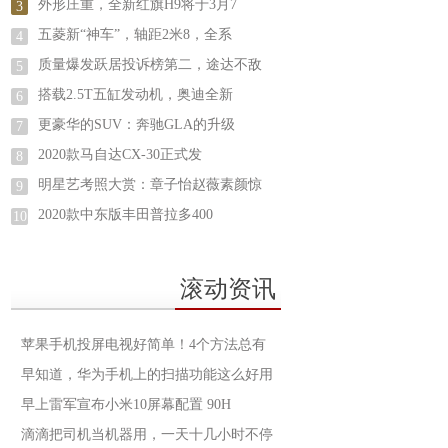
外形庄重，全新红旗H9将于3月7
3
五菱新“神车”，轴距2米8，全系
4
质量爆发跃居投诉榜第二，途达不敌
5
搭载2.5T五缸发动机，奥迪全新
6
更豪华的SUV：奔驰GLA的升级
7
2020款马自达CX-30正式发
8
明星艺考照大赏：章子怡赵薇素颜惊
9
2020款中东版丰田普拉多400
10
滚动资讯
苹果手机投屏电视好简单！4个方法总有
早知道，华为手机上的扫描功能这么好用
早上雷军宣布小米10屏幕配置 90H
滴滴把司机当机器用，一天十几小时不停