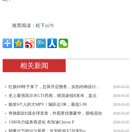
推荐阅读：
松下zs70
相关新闻
红旗H9终于来了，总算开启预售，实拍内饰设计，
2020-03-05
史上最强高尔夫GTI亮相，插混途锐R发布，盘点
2020-03-05
能坐9个人的大MPV！轴距达3米，最低5.99
2020-03-05
奔驰新款E级全球首发，外观更优雅豪华，插电混动
2020-03-05
1500马力猛兽再进化 布加迪Chiron P
2020-03-05
销量过万的SUV新星：长安欧尚X7与宋Pro
2020-03-05