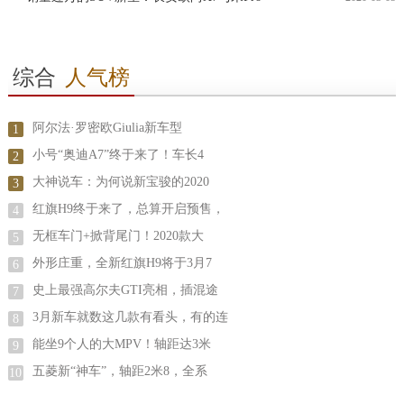
综合
人气榜
阿尔法·罗密欧Giulia新车型
1
小号“奥迪A7”终于来了！车长4
2
大神说车：为何说新宝骏的2020
3
红旗H9终于来了，总算开启预售，
4
无框车门+掀背尾门！2020款大
5
外形庄重，全新红旗H9将于3月7
6
史上最强高尔夫GTI亮相，插混途
7
3月新车就数这几款有看头，有的连
8
能坐9个人的大MPV！轴距达3米
9
五菱新“神车”，轴距2米8，全系
10