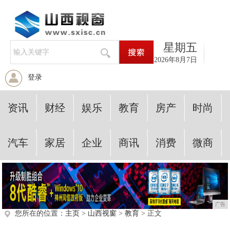
星期五
2026年8月7日
登录
资讯
财经
娱乐
教育
房产
时尚
汽车
家居
企业
商讯
消费
微商
广告
您所在的位置：
主页
>
山西视窗
>
教育
> 正文