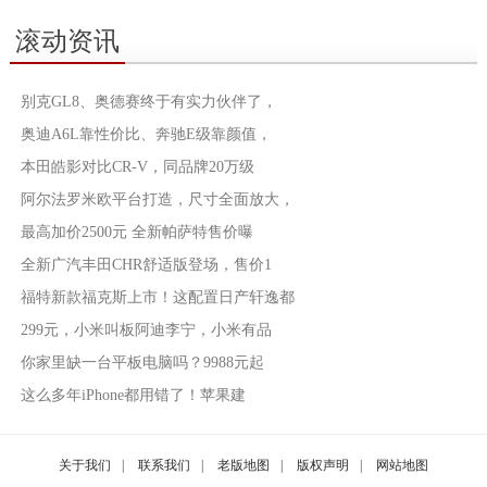
滚动资讯
别克GL8、奥德赛终于有实力伙伴了，
奥迪A6L靠性价比、奔驰E级靠颜值，
本田皓影对比CR-V，同品牌20万级
阿尔法罗米欧平台打造，尺寸全面放大，
最高加价2500元 全新帕萨特售价曝
全新广汽丰田CHR舒适版登场，售价1
福特新款福克斯上市！这配置日产轩逸都
299元，小米叫板阿迪李宁，小米有品
你家里缺一台平板电脑吗？9988元起
这么多年iPhone都用错了！苹果建
关于我们
|
联系我们
|
老版地图
|
版权声明
|
网站地图