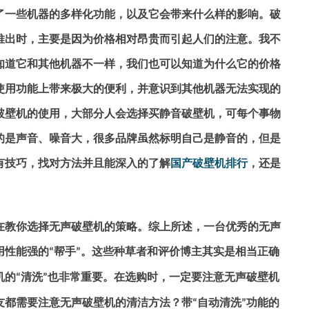
了一些机器的多样化功能，以及它会带来什么样的影响。破
推出时，主要是因为价格相对昂贵而引起人们的注意。我不
知道它和其他机器不一样，我们也可以知道为什么它的价格
使用功能上带来极大的便利，并意识到其他机器无法实现的
破壁机的使用，大部分人会选择买静音破壁机，可每个事物
的是声音、噪音大，很多品牌虽然标明自己是静音的，但是
有技巧，找对方法并且能深入的了解
国产破壁机排行
，还是
在教你选择无声破壁机的策略。综上所述，一台优秀的无声
用性能强的
帮手
。这些种草者和评价博主其实是相当正确
“
”
机的
清洗
也非常重要。在选购时，一定要注意无声破壁机
“
”
友都需要注意无声破壁机的清洁方法？带
自动清洗
功能的
“
”