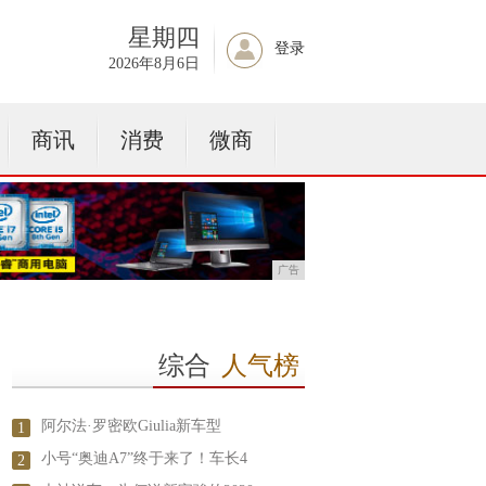
星期四
登录
2026年8月6日
商讯
消费
微商
广告
综合
人气榜
阿尔法·罗密欧Giulia新车型
1
小号“奥迪A7”终于来了！车长4
2