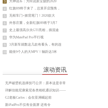
大神说车：为何说新宝骏的2020
3
红旗H9终于来了，总算开启预售，
4
无框车门+掀背尾门！2020款大
5
外形庄重，全新红旗H9将于3月7
6
史上最强高尔夫GTI亮相，插混途
7
华为MatePad Pro平行视
8
3月新车就数这几款有看头，有的连
9
能坐9个人的大MPV！轴距达3米
10
滚动资讯
无声破壁机选择技巧公开：原本这是非常
详解佳能尼康索尼各类相机通识知识——
G2老板Carlos：会在亚洲崛起前
新iPadPro不仅有全面屏 还有令