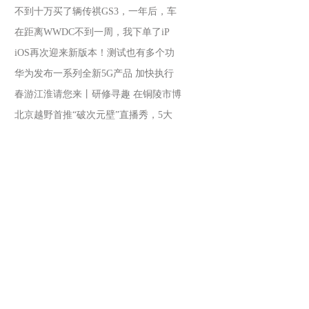
不到十万买了辆传祺GS3，一年后，车
在距离WWDC不到一周，我下单了iP
iOS再次迎来新版本！测试也有多个功
华为发布一系列全新5G产品 加快执行
春游江淮请您来丨研修寻趣 在铜陵市博
北京越野首推“破次元壁”直播秀，5大