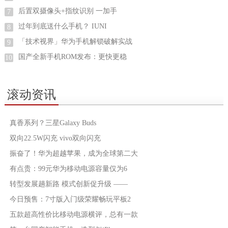
后置双摄像头+指纹识别 一加手
7
过年到底送什么手机？ IUNI
8
「技术视界」华为手机解锁破解实战
9
国产全新手机ROM发布：更快更稳
10
滚动资讯
真香系列？三星Galaxy Buds
双向22.5W闪充 vivo双向闪充
振奋了！华为超越苹果，成为全球第二大
有点贵：99元华为移动电源容量仅为6
转型发展趟新路 模式创新促升级 ——
今日预售：7寸版入门级荣耀畅玩平板2
五款超高性价比移动电源横评，总有一款