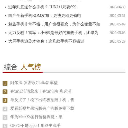
过年到底送什么手机？ IUNI i1只要699
2020-06-30
国产全新手机ROM发布：更快更稳更省电
2020-05-31
魅族手机非常不错，用户也很喜欢，为什么销量不如
2020-05-09
无力反驳！雷军：小米9是最好的旗舰手机，比华为
2020-05-08
大屏手机追剧才够爽！这几款手机不容错过
2020-05-29
综合
人气榜
阿尔法·罗密欧Giulia新车型
1
春游江淮请您来丨春游淮南 焦岗湖
2
单反哭了！松下出终极拍照手机，售
3
爱看影视苹果污版去广告版免费下载
4
华为MateXs国行价格揭晓：果
5
OPPO不是oppo！那些主流手
6