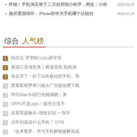
炸锅！手机淘宝将于三月份登陆小程序，网友：小程
2020-04-20
抛开爱国情怀，iPhone和华为手机哪个比较好
2020-05-28
综合
人气榜
阿尔法·罗密欧Giulia新车型
1
春游江淮请您来丨春游淮南 焦岗湖
2
单反哭了！松下出终极拍照手机，售
3
爱看影视苹果污版去广告版免费下载
4
华为MateXs国行价格揭晓：果
5
OPPO不是oppo！那些主流手
6
后置双摄像头+指纹识别 一加手
7
过年到底送什么手机？ IUNI
8
「技术视界」华为手机解锁破解实战
9